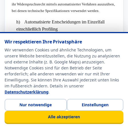
ihr Widerspruchsrecht mittels automatisierter Verfahren auszuüben,
bei denen technische Spezifikationen verwendet werden.
h) Automatisierte Entscheidungen im Einzelfall
einschließlich Profiling
Jede von der Verarbeitung personenbezogener Daten betroffene
Wir respektieren Ihre Privatsphäre
Person hat das vom Europäischen Richtlinien- und
Wir verwenden Cookies und ähnliche Technologien, um
Verordnungsgeber gewährte Recht, nicht einer ausschließlich auf
unsere Website bereitzustellen, die Nutzung zu analysieren
einer automatisierten Verarbeitung  einschließlich Profiling 
und externe Inhalte (z. B. Google Maps) anzuzeigen.
beruhenden Entscheidung unterworfen zu werden, die ihr
Notwendige Cookies sind für den Betrieb der Seite
gegenüber rechtliche Wirkung entfaltet oder sie in ähnlicher Weise
erforderlich; alle anderen verwenden wir nur mit Ihrer
Einwilligung. Sie können Ihre Auswahl jederzeit unten links
erheblich beeinträchtigt, sofern die Entscheidung (1) nicht für den
im Fußbereich ändern. Details in unserer
Abschluss oder die Erfüllung eines Vertrags zwischen der
Datenschutzerklärung
.
betroffenen Person und dem Verantwortlichen erforderlich ist, oder
(2) aufgrund von Rechtsvorschriften der Union oder der
Nur notwendige
Einstellungen
Mitgliedstaaten, denen der Verantwortliche unterliegt, zulässig ist
und diese Rechtsvorschriften angemessene Maßnahmen zur
Alle akzeptieren
Wahrung der Rechte und Freiheiten sowie der berechtigten
Interessen der betroffenen Person enthalten oder (3) mit