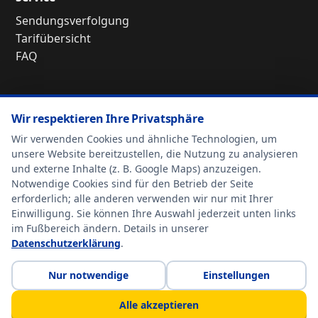
Sendungsverfolgung
Tarifübersicht
FAQ
Kontakt
Wir respektieren Ihre Privatsphäre
Kiefersfelden: +49 8033 9794022 (9–18 Uhr)
Innsbruck: +43 660 7196703 (15–19 Uhr)
Wir verwenden Cookies und ähnliche Technologien, um
E-Mail:
office@d-a-packs.at
unsere Website bereitzustellen, die Nutzung zu analysieren
und externe Inhalte (z. B. Google Maps) anzuzeigen.
Notwendige Cookies sind für den Betrieb der Seite
Links
erforderlich; alle anderen verwenden wir nur mit Ihrer
Einwilligung. Sie können Ihre Auswahl jederzeit unten links
Kontakt
im Fußbereich ändern. Details in unserer
Anfahrt
Datenschutzerklärung
.
Nur notwendige
Einstellungen
© 2026 D-A-Packs GmbH |
Home
|
AGBs
|
Datenschutz
|
Alle akzeptieren
Cookie-Einstellungen
|
Impressum